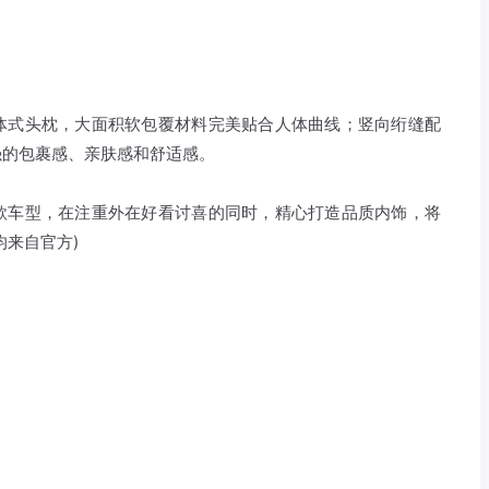
体式头枕，大面积软包覆材料完美贴合人体曲线；竖向绗缝配
强的包裹感、亲肤感和舒适感。
款车型，在注重外在好看讨喜的同时，精心打造品质内饰，将
均来自官方)