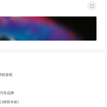
些惊喜呢
级汽车品牌
与口碑双丰收》