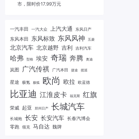
市，限时价17.99万元
上汽大通
一汽丰田
一汽大众
东风日产
东风风神
东风标致
东风本田
五菱
北京汽车
北京越野
吉利
吉利汽车
奇瑞
哈弗
奔腾
埃安
型格
奥迪
广汽传祺
岚图
广汽本田
捷途
揽巡
欧尚
欧拉
星途
极氪
欧蓝德
极狐
比亚迪
红旗
江淮皮卡
福克斯
长城汽车
起亚
荣威
郑州日产
长安
长安汽车
长春汽博会
长城炮
马自达
零跑
魏牌
领克