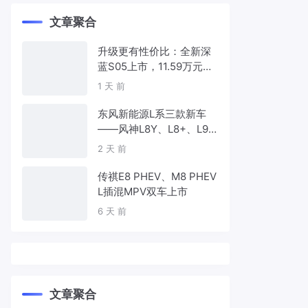
文章聚合
升级更有性价比：全新深
蓝S05上市，11.59万元起
售
1 天 前
东风新能源L系三款新车
——风神L8Y、L8+、L9
首发亮相，覆盖纯电、插
2 天 前
混、增程三种动力
传祺E8 PHEV、M8 PHEV
L插混MPV双车上市
6 天 前
文章聚合