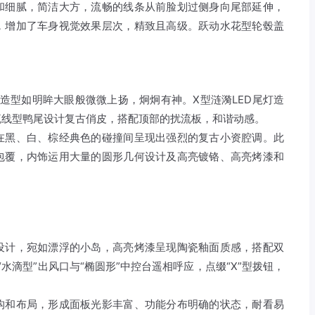
和细腻，简洁大方，流畅的线条从前脸划过侧身向尾部延伸，
，增加了车身视觉效果层次，精致且高级。跃动水花型轮毂盖
体造型如明眸大眼般微微上扬，炯炯有神。X型涟漪LED尾灯造
流线型鸭尾设计复古俏皮，搭配顶部的扰流板，和谐动感。
在黑、白、棕经典色的碰撞间呈现出强烈的复古小资腔调。此
包覆，内饰运用大量的圆形几何设计及高亮镀铬、高亮烤漆和
设计，宛如漂浮的小岛，高亮烤漆呈现陶瓷釉面质感，搭配双
“水滴型”出风口与“椭圆形”中控台遥相呼应，点缀“X”型拨钮，
构和布局，形成面板光影丰富、功能分布明确的状态，耐看易