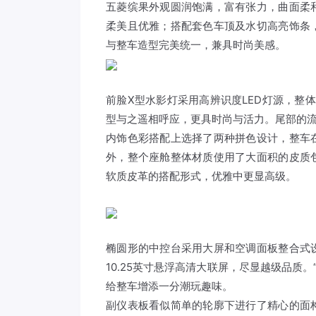
五菱
缤果外观圆润饱满，富有张力，曲面柔
柔美且优雅；搭配套色车顶及水切高亮饰条
与整车造型完美统一，兼具时尚美感。
前脸X型水影灯采用高辨识度LED灯源，整
型与之遥相呼应，更具时尚与活力。尾部的
内饰色彩搭配上选择了两种拼色设计，整车
外，整个座舱整体材质使用了大面积的皮质
软质皮革的搭配形式，优雅中更显高级。
椭圆形的中控台采用大屏和空调面板整合式
10.25英寸悬浮高清大联屏，尽显越级品质。
给整车增添一分潮玩趣味。
副仪表板看似简单的轮廓下进行了精心的面