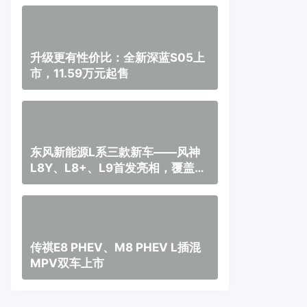
升级更有性价比：全新深蓝S05上
市，11.59万元起售
东风新能源L系三款新车——风神
L8Y、L8+、L9首发亮相，覆盖纯
电、插混、增程三种动力
传祺E8 PHEV、M8 PHEV L插混
MPV双车上市