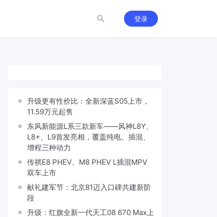
登录
升级更有性价比：全新深蓝S05上市，
11.59万元起售
东风新能源L系三款新车——风神L8Y、
L8+、L9首发亮相，覆盖纯电、插混、
增程三种动力
传祺E8 PHEV、M8 PHEV L插混MPV
双车上市
献礼建军节：北京81迈入口碑共建新阶
段
升级：红旗全新一代天工08 670 Max上