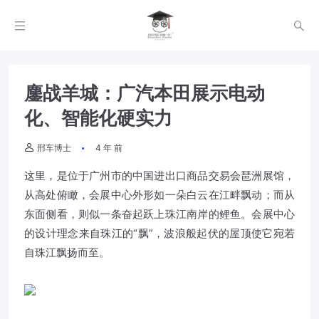
鏖战羊城：广汽本田展示电动
化、智能化硬实力
邢车博士
4 年 前
这里，是位于广州市的中国进出口商品交易会琶洲展馆，
从高处俯瞰，会展中心外形如一朵白云在江畔飘动；而从
东面侧看，则似一条奋起跃上珠江南岸的鲤鱼。会展中心
的设计理念来自珠江的“飘”，波浪般起伏的屋顶使它宛若
自珠江飘扬而至。